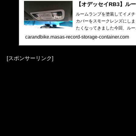
【オデッセイRB3】ル
ルームランプを塗装してイメチ
カバーをスモークレンズにしま
たくなってきました今回、ルー
で、モノクロにしてイメ...
carandbike.masas-record-storage-container.com
[スポンサーリンク]