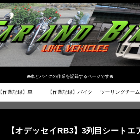
🚘車とバイクの作業を記録するページです🚘
【作業記録】車
【作業記録】バイク
ツーリングチーム I
【オデッセイRB3】3列目シートエ