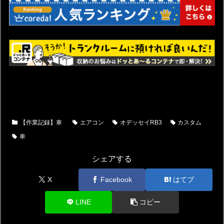
【作業記録】車
エアコン
オデッセイRB3
カスタム
車
シェアする
X
Facebook
はてブ
LINE
コピー