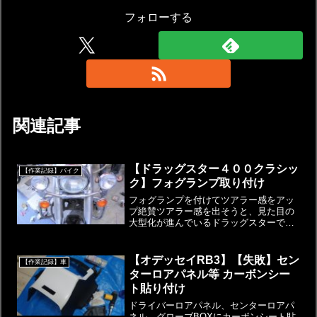
フォローする
関連記事
【ドラッグスター４００クラシッ
【作業記録】バイク
ク】フォグランプ取り付け
フォグランプを付けてツアラー感をアッ
プ絶賛ツアラー感を出そうと、見た目の
大型化が進んでいるドラッグスターです
どう頑張っても、排気量は変わりません
が（笑）ウィンドシールドに続いて、Y's
Gear製のフォグランプを装着します純正
【オデッセイRB3】【失敗】セン
【作業記録】車
ウィンカーの取...
ターロアパネル等 カーボンシー
ト貼り付け
ドライバーロアパネル、センターロアパ
ネル、グローブBOXにカーボンシート貼