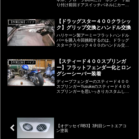
り付け前回ドアスイッチパネルにカーボ
ンシートが、そこそこ貼れましたドライ
バーロアパネル、センターロアパネル、
グローブBOXにも貼って行きたいと思い
【ドラッグスター４００クラシッ
【作業記録】バイク
ますただ、今回は先に...
ク】グリップ交換とハンドル交換
ハリケーン製アーミーフラットハンドル
バーを購入今回挑戦するのは、ドラッグ
スタークラシック４００のハンドル交換
ですワイドハンドルにしたかったので、
ハリケーン製のアーミーフラットを選択
しました一応、カタログでは、ノーマル
【スティード４００スプリンガ
【作業記録】バイク
ワイヤー長で問題ないとの...
ー】フラットフェンダー化とロン
グシーシーバー装着
ディープフェンダーのスティード４００
スプリンガーYusukeのスティード４００
スプリンガーを思いっきりカスタムして
いきます購入時から装着されているの
が、この印象的なサイズのディープフェ
ンダーです今回は、これをフラットフェ
ンダーに交換していき...
【オデッセイRB3】3列目シートエアコ
ン塗装