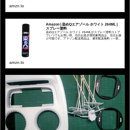
amzn.to
Amazon | 染めQエアゾール ホワイト 264ML |
スプレー塗料
染めQエアゾール ホワイト 264MLがスプレー塗料ストア
でいつでもお買い得。当日お急ぎ便対象商品は、当日お届
け可能です。アマゾン配送商品は、通常配送無料（一部除
く）。
amzn.to