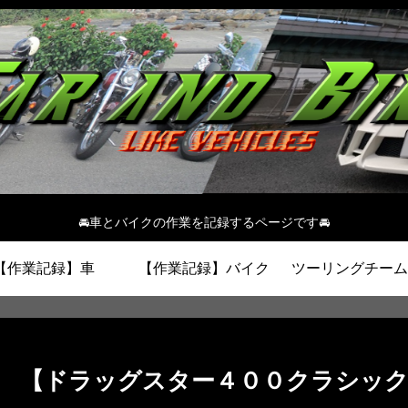
🚘車とバイクの作業を記録するページです🚘
【作業記録】車
【作業記録】バイク
ツーリングチーム I
【ドラッグスター４００クラシッ